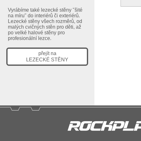
Vyrábíme také lezecké stěny "šité
na míru" do interiérů či exteriérů.
Lezecké stěny všech rozměrů, od
malých cvičných stěn pro děti, až
po velké halové stěny pro
profesionální lezce.
přejít na
LEZECKÉ STĚNY